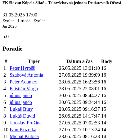
FK Slovan Kúpele Sliač – Telovýchovná jednota Družstevník Očová
31.05.2025 17:00
Zvolen - I. trieda - Zvolen
Jar 2025
5:0
Poradie
#
Tipér
Dátum a čas
Body
1
Peter Hýrošš
26.05.2025 13:01:10
16
2
Szabová Antónia
27.05.2025 19:39:09
16
3
Peter Adamec
28.05.2025 16:23:56
16
4
Kristián Varga
28.05.2025 22:08:01
16
5
július jančo
30.05.2025 08:44:27
16
6
július jančo
30.05.2025 09:24:44
16
7
Lukáš Búry
28.05.2025 09:16:37
15
8
Lukáš David
26.05.2025 14:17:47
14
9
Jaroslav Pružina
27.05.2025 07:02:53
14
10
Ivan Kozolka
27.05.2025 10:13:24
14
11
Michal Kubica
28.05.2025 08:16:23
14