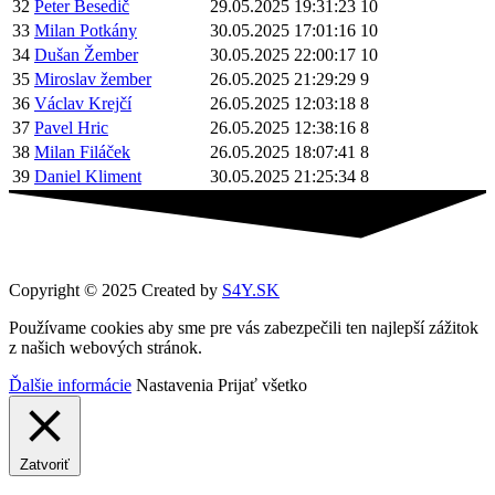
32
Peter Besedič
29.05.2025 19:31:23
10
33
Milan Potkány
30.05.2025 17:01:16
10
34
Dušan Žember
30.05.2025 22:00:17
10
35
Miroslav žember
26.05.2025 21:29:29
9
36
Václav Krejčí
26.05.2025 12:03:18
8
37
Pavel Hric
26.05.2025 12:38:16
8
38
Milan Filáček
26.05.2025 18:07:41
8
39
Daniel Kliment
30.05.2025 21:25:34
8
Copyright © 2025 Created by
S4Y.SK
Používame cookies aby sme pre vás zabezpečili ten najlepší zážitok
z našich webových stránok.
Ďalšie informácie
Nastavenia
Prijať všetko
Zatvoriť