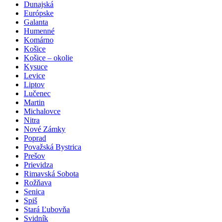
Dunajská
Európske
Galanta
Humenné
Komárno
Košice
Košice – okolie
Kysuce
Levice
Liptov
Lučenec
Martin
Michalovce
Nitra
Nové Zámky
Poprad
Považská Bystrica
Prešov
Prievidza
Rimavská Sobota
Rožňava
Senica
Spiš
Stará Ľubovňa
Svidník