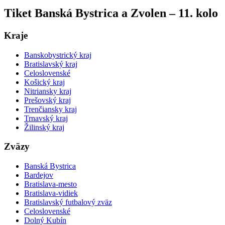
Tiket Banská Bystrica a Zvolen – 11. kolo
Kraje
Banskobystrický kraj
Bratislavský kraj
Celoslovenské
Košický kraj
Nitriansky kraj
Prešovský kraj
Trenčiansky kraj
Trnavský kraj
Žilinský kraj
Zväzy
Banská Bystrica
Bardejov
Bratislava-mesto
Bratislava-vidiek
Bratislavský futbalový zväz
Celoslovenské
Dolný Kubín