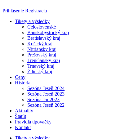
Preskočiť
na
Prihlásenie
Registrácia
obsah
Tikety a výsledky
Celoslovenské
Banskobystrický kraj
Bratislavský kraj
Košický kraj
Nitriansky kraj
Prešovský kraj
Trenčiansky kraj
Trnavský kraj
Žilinský kraj
Ceny
História
Sezóna Jeseň 2024
Sezóna Jeseň 2023
Sezóna Jar 2023
Sezóna Jeseň 2022
Aktuality
Štatút
Pravidlá tipovačky
Kontakt
Tikety a výsledky