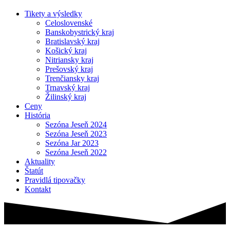
Tikety a výsledky
Celoslovenské
Banskobystrický kraj
Bratislavský kraj
Košický kraj
Nitriansky kraj
Prešovský kraj
Trenčiansky kraj
Trnavský kraj
Žilinský kraj
Ceny
História
Sezóna Jeseň 2024
Sezóna Jeseň 2023
Sezóna Jar 2023
Sezóna Jeseň 2022
Aktuality
Štatút
Pravidlá tipovačky
Kontakt