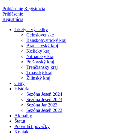
Prihlásenie
Registrácia
Prihlásenie
Registrácia
Tikety a výsledky
Celoslovenské
Banskobystrický kraj
Bratislavský kraj
Košický kraj
Nitriansky kraj
Prešovský kraj
Trenčiansky kraj
Trnavský kraj
Žilinský kraj
Ceny
História
Sezóna Jeseň 2024
Sezóna Jeseň 2023
Sezóna Jar 2023
Sezóna Jeseň 2022
Aktuality
Štatút
Pravidlá tipovačky
Kontakt