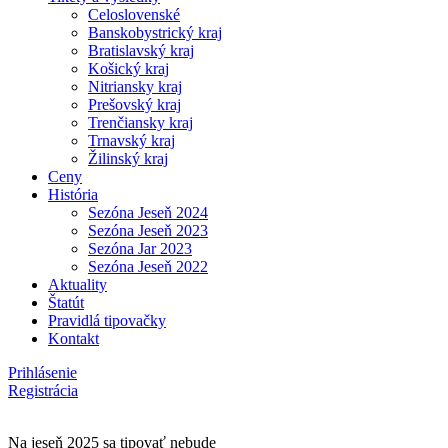
Celoslovenské
Banskobystrický kraj
Bratislavský kraj
Košický kraj
Nitriansky kraj
Prešovský kraj
Trenčiansky kraj
Trnavský kraj
Žilinský kraj
Ceny
História
Sezóna Jeseň 2024
Sezóna Jeseň 2023
Sezóna Jar 2023
Sezóna Jeseň 2022
Aktuality
Štatút
Pravidlá tipovačky
Kontakt
Prihlásenie
Registrácia
Na jeseň 2025 sa tipovať nebude