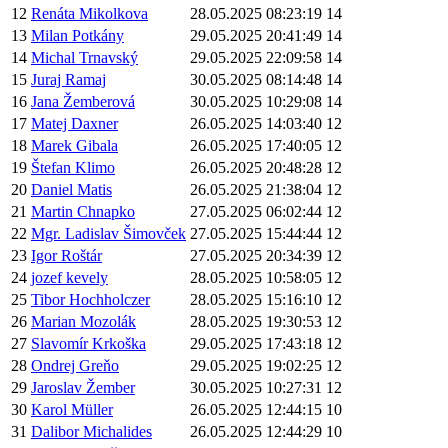
12
Renáta Mikolkova
28.05.2025 08:23:19
14
13
Milan Potkány
29.05.2025 20:41:49
14
14
Michal Trnavský
29.05.2025 22:09:58
14
15
Juraj Ramaj
30.05.2025 08:14:48
14
16
Jana Žemberová
30.05.2025 10:29:08
14
17
Matej Daxner
26.05.2025 14:03:40
12
18
Marek Gibala
26.05.2025 17:40:05
12
19
Štefan Klimo
26.05.2025 20:48:28
12
20
Daniel Matis
26.05.2025 21:38:04
12
21
Martin Chnapko
27.05.2025 06:02:44
12
22
Mgr. Ladislav Šimovček
27.05.2025 15:44:44
12
23
Igor Roštár
27.05.2025 20:34:39
12
24
jozef kevely
28.05.2025 10:58:05
12
25
Tibor Hochholczer
28.05.2025 15:16:10
12
26
Marian Mozolák
28.05.2025 19:30:53
12
27
Slavomír Krkoška
29.05.2025 17:43:18
12
28
Ondrej Greňo
29.05.2025 19:02:25
12
29
Jaroslav Žember
30.05.2025 10:27:31
12
30
Karol Müller
26.05.2025 12:44:15
10
31
Dalibor Michalides
26.05.2025 12:44:29
10