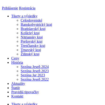
Preskočiť
na
Prihlásenie
Registrácia
obsah
Tikety a výsledky
Celoslovenské
Banskobystrický kraj
Bratislavský kraj
Košický kraj
Nitriansky kraj
Prešovský kraj
Trenčiansky kraj
Trnavský kraj
Žilinský kraj
Ceny
História
Sezóna Jeseň 2024
Sezóna Jeseň 2023
Sezóna Jar 2023
Sezóna Jeseň 2022
Aktuality
Štatút
Pravidlá tipovačky
Kontakt
Tikety a výsledky