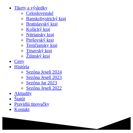
Tikety a výsledky
Celoslovenské
Banskobystrický kraj
Bratislavský kraj
Košický kraj
Nitriansky kraj
Prešovský kraj
Trenčiansky kraj
Trnavský kraj
Žilinský kraj
Ceny
História
Sezóna Jeseň 2024
Sezóna Jeseň 2023
Sezóna Jar 2023
Sezóna Jeseň 2022
Aktuality
Štatút
Pravidlá tipovačky
Kontakt