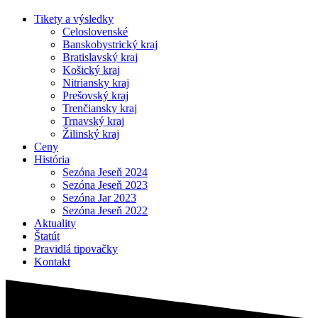
Tikety a výsledky
Celoslovenské
Banskobystrický kraj
Bratislavský kraj
Košický kraj
Nitriansky kraj
Prešovský kraj
Trenčiansky kraj
Trnavský kraj
Žilinský kraj
Ceny
História
Sezóna Jeseň 2024
Sezóna Jeseň 2023
Sezóna Jar 2023
Sezóna Jeseň 2022
Aktuality
Štatút
Pravidlá tipovačky
Kontakt