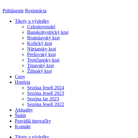
Preskočiť
na
Prihlásenie
Registrácia
obsah
Tikety a výsledky
Celoslovenské
Banskobystrický kraj
Bratislavský kraj
Košický kraj
Nitriansky kraj
Prešovský kraj
Trenčiansky kraj
Trnavský kraj
Žilinský kraj
Ceny
História
Sezóna Jeseň 2024
Sezóna Jeseň 2023
Sezóna Jar 2023
Sezóna Jeseň 2022
Aktuality
Štatút
Pravidlá tipovačky
Kontakt
Tikety a výsledky