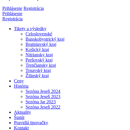
Prihlásenie
Registrácia
Prihlásenie
Registrácia
Tikety a výsledky
Celoslovenské
Banskobystrický kraj
Bratislavský kraj
Košický kraj
Nitriansky kraj
Prešovský kraj
Trenčiansky kraj
Trnavský kraj
Žilinský kraj
Ceny
História
Sezóna Jeseň 2024
Sezóna Jeseň 2023
Sezóna Jar 2023
Sezóna Jeseň 2022
Aktuality
Štatút
Pravidlá tipovačky
Kontakt