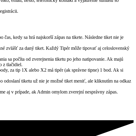
isko, email, heslo, telefonický kontakt a vyjadrenie súhlasu so
gistrácii.
 čas, kedy sa hrá najskorší zápas na tikete. Následne tiket nie je
ané zvlášť za daný tiket. Každý Tipér môže tipovať aj celoslovenský
ania sa počíta od zverejnenia tiketu po jeho natipovanie. Ak majú
z tlačidiel.
body, za tip 1X alebo X2 má tipér (ak správne tipne) 1 bod. Ak si
o odoslaní tiketu už nie je možné tiket meniť, ale kliknutím na odkaz
ujeme aj v prípade, ak Admin omylom zverejní nesprávny zápas.