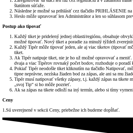
Zaregistrovať sa stačí len raz cez registráciu a v zadanom maile
štatútom súťaže.
Následne je možné sa prihlásiť cez tlačidlo PRIHLÁSENIE na hlav
Heslo môže upravovať len Administrátor a len so súhlasom pr
Postup ako tipovať
Každý tiket je pridelený jednej oblasti/regiónu, obsahuje obvykl
možné tipovať. Nový tiket a poradie za minulý týždeň zverejn
Každý Tipér môže tipovať jeden, ale aj viac tiketov (tipovať m
tiket.
Ak Tipér natipuje tiket, nie je ho už možné opravovať a meniť. 
dvaja a viac Tipérov rovnaký počet bodov, rozhoduje o poradí k
Pokiaľ Tipér neodošle tiket kliknutím na tlačidlo Natipovať, mô
tipne neprávne, nezíska žiaden bod za zápas, ale ani sa mu žia
Tipér musí natipovať všetky zápasy, t.j. každý zápas na tikete 
„svoj Tip“ si ho môže pozrieť.
Ak sa zápas na tikete odloží na iný termín, alebo si tímy vyme
Ceny
1.Sú uverejnené v sekcii Ceny, priebežne ich budeme dopĺňať.