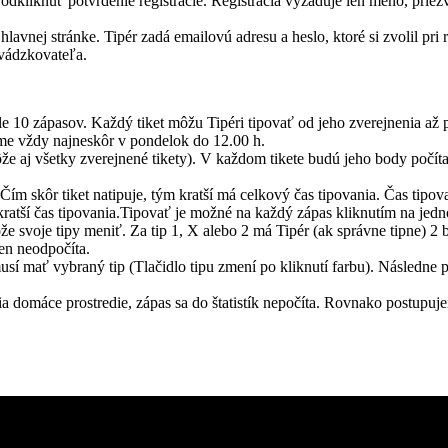
 odkliknúť potvrdenie registrácie. Registrácia vyžaduje len meno, priezv
nej stránke. Tipér zadá emailovú adresu a heslo, ktoré si zvolil pri re
evádzkovateľa.
e 10 zápasov. Každý tiket môžu Tipéri tipovať od jeho zverejnenia až po
íme vždy najneskôr v pondelok do 12.00 h.
ôže aj všetky zverejnené tikety). V každom tikete budú jeho body počít
Čím skôr tiket natipuje, tým kratší má celkový čas tipovania. Čas tipov
ratší čas tipovania.Tipovať je možné na každý zápas kliknutím na jedno 
že svoje tipy meniť. Za tip 1, X alebo 2 má Tipér (ak správne tipne) 2 
den neodpočíta.
musí mať vybraný tip (Tlačidlo tipu zmení po kliknutí farbu). Následne p
nia domáce prostredie, zápas sa do štatistík nepočíta. Rovnako postup