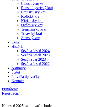
Celoslovenské
Banskobystrický kraj
Bratislavský kraj
Košický kraj
Nitriansky kraj
Prešovský kraj
Trenčiansky kraj
Trnavský kraj
Žilinský kraj
Ceny
História
Sezóna Jeseň 2024
Sezóna Jeseň 2023
Sezóna Jar 2023
Sezóna Jeseň 2022
Aktuality
Štatút
Pravidlá tipovačky
Kontakt
Prihlásenie
Registrácia
Na jeseň 2025 sa tipovať nebude