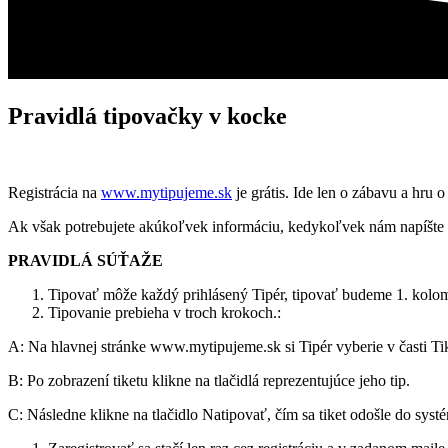
Pravidlá tipovačky v kocke
Registrácia na
www.mytipujeme.sk
je grátis. Ide len o zábavu a hru
Ak však potrebujete akúkoľvek informáciu, kedykoľvek nám napíšte
PRAVIDLÁ SÚŤAŽE
Tipovať môže každý prihlásený Tipér, tipovať budeme 1. kolom 
Tipovanie prebieha v troch krokoch.:
A: Na hlavnej stránke www.mytipujeme.sk si Tipér vyberie v časti Tik
B: Po zobrazení tiketu klikne na tlačidlá reprezentujúce jeho tip.
C: Následne klikne na tlačidlo Natipovať, čím sa tiket odošle do syst