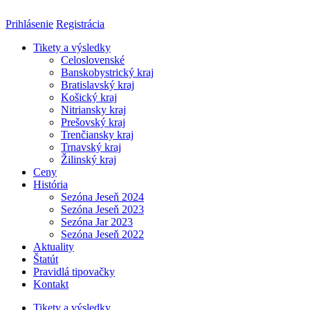
Preskočiť
na
Prihlásenie
Registrácia
obsah
Tikety a výsledky
Celoslovenské
Banskobystrický kraj
Bratislavský kraj
Košický kraj
Nitriansky kraj
Prešovský kraj
Trenčiansky kraj
Trnavský kraj
Žilinský kraj
Ceny
História
Sezóna Jeseň 2024
Sezóna Jeseň 2023
Sezóna Jar 2023
Sezóna Jeseň 2022
Aktuality
Štatút
Pravidlá tipovačky
Kontakt
Tikety a výsledky