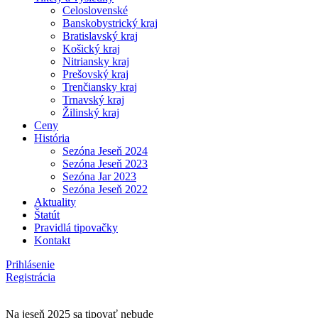
Celoslovenské
Banskobystrický kraj
Bratislavský kraj
Košický kraj
Nitriansky kraj
Prešovský kraj
Trenčiansky kraj
Trnavský kraj
Žilinský kraj
Ceny
História
Sezóna Jeseň 2024
Sezóna Jeseň 2023
Sezóna Jar 2023
Sezóna Jeseň 2022
Aktuality
Štatút
Pravidlá tipovačky
Kontakt
Prihlásenie
Registrácia
Na jeseň 2025 sa tipovať nebude