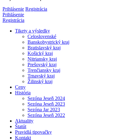
Prihlásenie
Registrácia
Prihlásenie
Registrácia
Tikety a výsledky
Celoslovenské
Banskobystrický kraj
Bratislavský kraj
Košický kraj
Nitriansky kraj
Prešovský kraj
Trenčiansky kraj
Trnavský kraj
Žilinský kraj
Ceny
História
Sezóna Jeseň 2024
Sezóna Jeseň 2023
Sezóna Jar 2023
Sezóna Jeseň 2022
Aktuality
Štatút
Pravidlá tipovačky
Kontakt