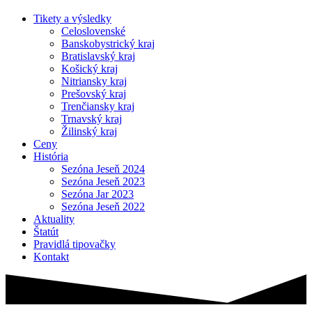
Tikety a výsledky
Celoslovenské
Banskobystrický kraj
Bratislavský kraj
Košický kraj
Nitriansky kraj
Prešovský kraj
Trenčiansky kraj
Trnavský kraj
Žilinský kraj
Ceny
História
Sezóna Jeseň 2024
Sezóna Jeseň 2023
Sezóna Jar 2023
Sezóna Jeseň 2022
Aktuality
Štatút
Pravidlá tipovačky
Kontakt