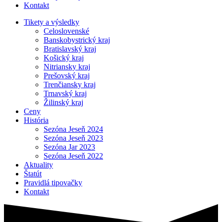
Kontakt
Tikety a výsledky
Celoslovenské
Banskobystrický kraj
Bratislavský kraj
Košický kraj
Nitriansky kraj
Prešovský kraj
Trenčiansky kraj
Trnavský kraj
Žilinský kraj
Ceny
História
Sezóna Jeseň 2024
Sezóna Jeseň 2023
Sezóna Jar 2023
Sezóna Jeseň 2022
Aktuality
Štatút
Pravidlá tipovačky
Kontakt