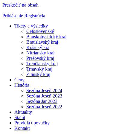
Preskočiť na obsah
Prihlásenie
Registrácia
Tikety a výsledky
Celoslovenské
Banskobystrický kraj
Bratislavský kraj
Košický kraj
Nitriansky kraj
Prešovský kraj
Trenčiansky kraj
Trnavský kraj
Žilinský kraj
Ceny
História
Sezóna Jeseň 2024
Sezóna Jeseň 2023
Sezóna Jar 2023
Sezóna Jeseň 2022
Aktuality
Štatút
Pravidlá tipovačky
Kontakt