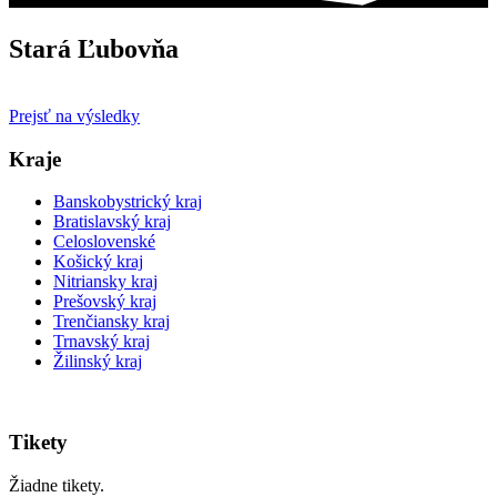
Stará Ľubovňa
Prejsť na výsledky
Kraje
Banskobystrický kraj
Bratislavský kraj
Celoslovenské
Košický kraj
Nitriansky kraj
Prešovský kraj
Trenčiansky kraj
Trnavský kraj
Žilinský kraj
Tikety
Žiadne tikety.