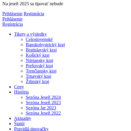
Na jeseň 2025 sa tipovať nebude
Prihlásenie
Registrácia
Prihlásenie
Registrácia
Tikety a výsledky
Celoslovenské
Banskobystrický kraj
Bratislavský kraj
Košický kraj
Nitriansky kraj
Prešovský kraj
Trenčiansky kraj
Trnavský kraj
Žilinský kraj
Ceny
História
Sezóna Jeseň 2024
Sezóna Jeseň 2023
Sezóna Jar 2023
Sezóna Jeseň 2022
Aktuality
Štatút
Pravidlá tipovačky