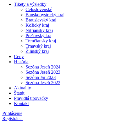
Tikety a výsledky
Celoslovenské
Banskobystrický kraj
Bratislavský kraj
Košický kraj
Nitriansky kraj
Prešovský kraj
Trenčiansky kraj
Trnavský kraj
Žilinský kraj
Ceny
História
Sezóna Jeseň 2024
Sezóna Jeseň 2023
Sezóna Jar 2023
Sezóna Jeseň 2022
Aktuality
Štatút
Pravidlá tipovačky
Kontakt
Prihlásenie
Registrácia