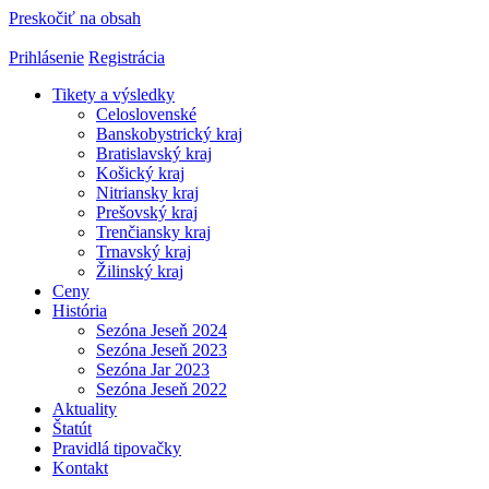
Preskočiť na obsah
Prihlásenie
Registrácia
Tikety a výsledky
Celoslovenské
Banskobystrický kraj
Bratislavský kraj
Košický kraj
Nitriansky kraj
Prešovský kraj
Trenčiansky kraj
Trnavský kraj
Žilinský kraj
Ceny
História
Sezóna Jeseň 2024
Sezóna Jeseň 2023
Sezóna Jar 2023
Sezóna Jeseň 2022
Aktuality
Štatút
Pravidlá tipovačky
Kontakt