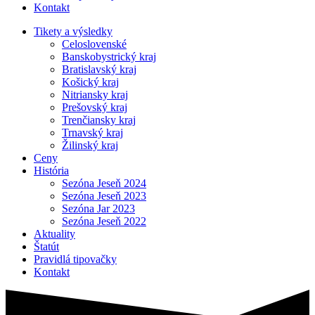
Kontakt
Tikety a výsledky
Celoslovenské
Banskobystrický kraj
Bratislavský kraj
Košický kraj
Nitriansky kraj
Prešovský kraj
Trenčiansky kraj
Trnavský kraj
Žilinský kraj
Ceny
História
Sezóna Jeseň 2024
Sezóna Jeseň 2023
Sezóna Jar 2023
Sezóna Jeseň 2022
Aktuality
Štatút
Pravidlá tipovačky
Kontakt