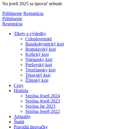
Na jeseň 2025 sa tipovať nebude
Prihlásenie
Registrácia
Prihlásenie
Registrácia
Tikety a výsledky
Celoslovenské
Banskobystrický kraj
Bratislavský kraj
Košický kraj
Nitriansky kraj
Prešovský kraj
Trenčiansky kraj
Trnavský kraj
Žilinský kraj
Ceny
História
Sezóna Jeseň 2024
Sezóna Jeseň 2023
Sezóna Jar 2023
Sezóna Jeseň 2022
Aktuality
Štatút
Pravidlá tipovačky