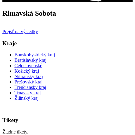
Rimavská Sobota
Prejsť na výsledky
Kraje
Banskobystrický kraj
Bratislavský kraj
Celoslovenské
Košický kraj
Nitriansky kraj
Prešovský kraj
Trenčiansky kraj
Trnavský kraj
Žilinský kraj
Tikety
Žiadne tikety.