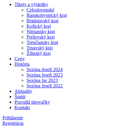
Tikety a výsledky
Celoslovenské
Banskobystrický kraj
Bratislavský kraj
Košický kraj
Nitriansky kraj
Prešovský kraj
Trenčiansky kraj
Trnavský kraj
Žilinský kraj
Ceny
História
Sezóna Jeseň 2024
Sezóna Jeseň 2023
Sezóna Jar 2023
Sezóna Jeseň 2022
Aktuality
Štatút
Pravidlá tipovačky
Kontakt
Prihlásenie
Registrácia