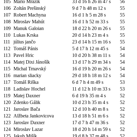
105
Mário Mrázik
33 d 16 h 26 m 47 s
56
106
Zoltán Prešinský
9 d 7 h 48 m 12 s
55
107
Robert Machyna
16 d 1 h 5 m 28 s
55
108
Miroslav Mahút
16 d 1 h 52 m 33 s
55
109
Manuk Galoian
18 d 22 h 20 m 26 s
55
110
Lukas Krska
20 d 14 h 23 m 4 s
55
111
július jančo
23 d 14 h 15 m 16 s
55
112
Tomáš Pánis
5 d 17 h 12 m 45 s
54
113
Pavel Hric
10 d 20 h 38 m 11 s
54
114
Matej Dixi Jánošík
13 d 17 h 29 m 34 s
54
115
Michal Trnavský
16 d 19 h 20 m 26 s
54
116
marian sliacky
29 d 18 h 18 m 12 s
54
117
Tomáš Riška
6 d 7 h 4 m 49 s
53
118
Ladislav Hochel
11 d 12 h 10 m 33 s
53
119
Matej Daxner
6 d 19 h 35 m 4 s
52
120
Zdenko Gálik
10 d 23 h 35 m 4 s
52
121
Jaroslav Bača
12 d 10 h 40 m 8 s
52
122
Alžbeta Jankovicova
13 d 18 h 51 m 6 s
52
123
Jaroslav Daxner
17 d 7 h 47 m 36 s
52
124
Miroslav Lazar
18 d 20 h 14 m 59 s
52
125
Jakub Mišík
19 d 8 h 37 m 48 s
52