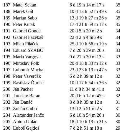
187
Matej Sekan
6 d 19 h 14 m 17 s
35
188
Marek Gál
10 d 13 h 52 m 49 s
35
189
Marian Sabo
13 d 19 h 27 m 26 s
35
190
Peter Kutak
17 d 21 h 59 m 12 s
35
191
Gabriel Gonda
20 d 5 h 20 m 2 s
34
192
Gabriel Fazekaš
22 d 2 h 4 m 29 s
34
193
Milan Filáček
25 d 10 h 56 m 19 s
34
194
Eduard SZABÓ
7 d 20 h 39 m 26 s
33
195
Maria Vargova
9 d 21 h 30 m 13 s
33
196
Miroslav Folk
20 d 18 h 33 m 12 s
33
197
Lubomir Mucha
23 d 23 h 19 m 47 s
33
198
Peter Vaverčák
6 d 2 h 39 m 12 s
32
199
Rastislav Ďurica
10 d 17 h 54 m 36 s
32
200
Ján Pacher
11 d 8 h 34 m 41 s
32
201
Jaroslav Baran
20 d 6 h 12 m 45 s
32
202
Ján Danáč
8 d 8 h 35 m 12 s
31
203
Zoltán Gubo
13 d 2 h 51 m 2 s
31
204
Alexander Jančo
6 d 10 h 54 m 26 s
30
205
Anton Uhlár
18 d 10 h 19 m 31 s
30
206
Ľuboš Gajdoš
7 d 2 h 51 m 18 s
29