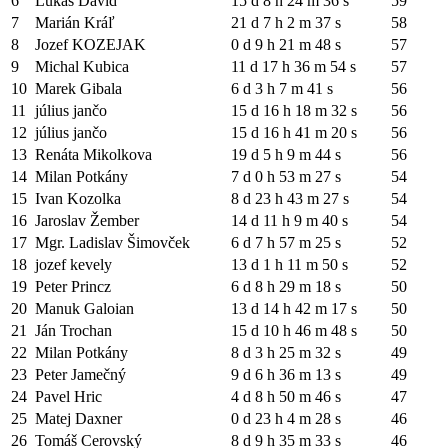
6
Lukáš David
15 d 8 h 24 m 36 s
59
7
Marián Kráľ
21 d 7 h 2 m 37 s
58
8
Jozef KOZEJAK
0 d 9 h 21 m 48 s
57
9
Michal Kubica
11 d 17 h 36 m 54 s
57
10
Marek Gibala
6 d 3 h 7 m 41 s
56
11
július jančo
15 d 16 h 18 m 32 s
56
12
július jančo
15 d 16 h 41 m 20 s
56
13
Renáta Mikolkova
19 d 5 h 9 m 44 s
56
14
Milan Potkány
7 d 0 h 53 m 27 s
54
15
Ivan Kozolka
8 d 23 h 43 m 27 s
54
16
Jaroslav Žember
14 d 11 h 9 m 40 s
54
17
Mgr. Ladislav Šimovček
6 d 7 h 57 m 25 s
52
18
jozef kevely
13 d 1 h 11 m 50 s
52
19
Peter Princz
6 d 8 h 29 m 18 s
50
20
Manuk Galoian
13 d 14 h 42 m 17 s
50
21
Ján Trochan
15 d 10 h 46 m 48 s
50
22
Milan Potkány
8 d 3 h 25 m 32 s
49
23
Peter Jamečný
9 d 6 h 36 m 13 s
49
24
Pavel Hric
4 d 8 h 50 m 46 s
47
25
Matej Daxner
0 d 23 h 4 m 28 s
46
26
Tomáš Cerovský
8 d 9 h 35 m 33 s
46