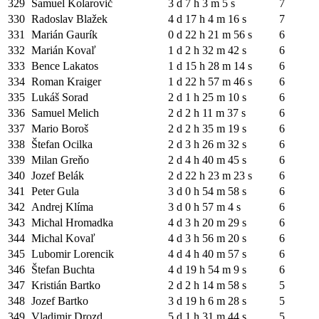
329
Samuel Kolarovič
3 d 7 h 3 m 5 s
7
330
Radoslav Blažek
4 d 17 h 4 m 16 s
7
331
Marián Gaurík
0 d 22 h 21 m 56 s
6
332
Marián Kovaľ
1 d 2 h 32 m 42 s
6
333
Bence Lakatos
1 d 15 h 28 m 14 s
6
334
Roman Kraiger
1 d 22 h 57 m 46 s
6
335
Lukáš Sorad
2 d 1 h 25 m 10 s
6
336
Samuel Melich
2 d 2 h 11 m 37 s
6
337
Mario Boroš
2 d 2 h 35 m 19 s
6
338
Štefan Ocilka
2 d 3 h 26 m 32 s
6
339
Milan Greňo
2 d 4 h 40 m 45 s
6
340
Jozef Belák
2 d 22 h 23 m 23 s
6
341
Peter Gula
3 d 0 h 54 m 58 s
6
342
Andrej Klíma
3 d 0 h 57 m 4 s
6
343
Michal Hromadka
4 d 3 h 20 m 29 s
6
344
Michal Kovaľ
4 d 3 h 56 m 20 s
6
345
Lubomir Lorencik
4 d 4 h 40 m 57 s
6
346
Štefan Buchta
4 d 19 h 54 m 9 s
6
347
Kristián Bartko
2 d 2 h 14 m 58 s
5
348
Jozef Bartko
3 d 19 h 6 m 28 s
5
349
Vladimir Drozd
5 d 1 h 31 m 44 s
5