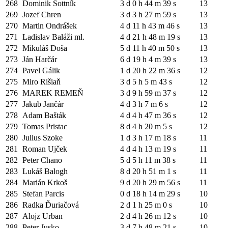
268
Dominik Šottník
3 d 0 h 44 m 39 s
13
269
Jozef Chren
3 d 3 h 27 m 59 s
13
270
Martin Ondrášek
4 d 11 h 43 m 46 s
13
271
Ladislav Baláži ml.
4 d 21 h 48 m 19 s
13
272
Mikuláš Doša
5 d 11 h 40 m 50 s
13
273
Ján Harčár
6 d 19 h 4 m 39 s
13
274
Pavel Gálik
1 d 20 h 22 m 36 s
12
275
Miro Rišiaň
3 d 5 h 5 m 43 s
12
276
MAREK REMEŇ
3 d 9 h 59 m 37 s
12
277
Jakub Jančár
4 d 3 h 7 m 6 s
12
278
Adam Bašták
4 d 4 h 47 m 36 s
12
279
Tomas Pristac
8 d 4 h 20 m 5 s
12
280
Julius Szoke
1 d 3 h 17 m 18 s
11
281
Roman Ujček
4 d 4 h 13 m 19 s
11
282
Peter Chano
5 d 5 h 11 m 38 s
11
283
Lukáš Balogh
8 d 20 h 51 m 1 s
11
284
Marián Krkoš
9 d 20 h 29 m 56 s
11
285
Stefan Parcis
0 d 18 h 14 m 29 s
10
286
Radka Ďuriačová
2 d 1 h 25 m 0 s
10
287
Alojz Urban
2 d 4 h 26 m 12 s
10
288
Peter Jusko
3 d 7 h 48 m 21 s
10