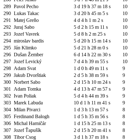
289
Pavol Pecho
3 d 19 h 37 m 18 s
10
290
Lukas Takac
3 d 20 h 45 m 5 s
10
291
Matej Greňo
4 d 4 h 1 m 2 s
10
292
Juraj Sabo
5 d 2 h 15 m 11 s
10
293
Jozef Vavrek
5 d 8 h 2 m 25 s
10
294
miroslav bardis
5 d 20 h 15 m 14 s
10
295
Ján Klimko
5 d 21 h 28 m 0 s
10
296
Dušan Žember
6 d 14 h 22 m 30 s
10
297
Jozef Levický
7 d 4 h 39 m 55 s
10
298
Adam Svat
1 d 0 h 49 m 11 s
9
299
Jakub Dvorštiak
2 d 5 h 38 m 59 s
9
300
Norbert Sabo
2 d 15 h 10 m 24 s
9
301
Adam Tomka
4 d 13 h 47 m 57 s
9
302
Ivan Poliak
5 d 4 h 44 m 39 s
9
303
Marek Labuda
10 d 1 h 11 m 41 s
9
304
Milan Pivarci
1 d 3 h 13 m 57 s
8
305
Ferdinand Balogh
1 d 5 h 35 m 56 s
8
306
Michal Harničár
1 d 15 h 25 m 13 s
8
307
Jozef Ťapušík
2 d 15 h 20 m 41 s
8
308
Tibor Csog
3 d 1 h 37 m 18 s
8