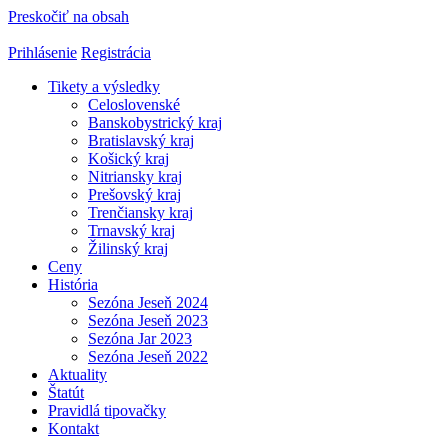
Preskočiť na obsah
Prihlásenie
Registrácia
Tikety a výsledky
Celoslovenské
Banskobystrický kraj
Bratislavský kraj
Košický kraj
Nitriansky kraj
Prešovský kraj
Trenčiansky kraj
Trnavský kraj
Žilinský kraj
Ceny
História
Sezóna Jeseň 2024
Sezóna Jeseň 2023
Sezóna Jar 2023
Sezóna Jeseň 2022
Aktuality
Štatút
Pravidlá tipovačky
Kontakt