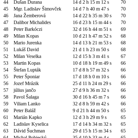
44
Dušan Ďurana
14 d 2 h 15 m 12 s
70
45
Mgr. Ladislav Šimovček
14 d 7 h 40 m 47 s
70
46
Jana Žemberová
14 d 22 h 35 m 30 s
70
47
Dalibor Michalides
16 d 23 h 15 m 44 s
70
48
Peter Barkóczi
32 d 16 h 44 m 51 s
69
49
Milan Kopas
10 d 21 h 47 m 52 s
68
50
Mario Jurenka
14 d 13 h 21 m 53 s
68
51
Lukáš David
21 d 1 h 23 m 50 s
68
52
Milan Veselka
12 d 15 h 3 m 41 s
67
53
Martin Kopas
10 d 18 h 19 m 49 s
66
54
Štefan Lupták
17 d 8 h 57 m 32 s
66
55
Peter Šponiar
17 d 18 h 0 m 10 s
66
56
Jozef Mrázik
25 d 11 h 24 m 29 s
66
57
július jančo
27 d 9 h 36 m 32 s
66
58
Pavol Šalaga
30 d 16 h 45 m 7 s
66
59
Viliam Lanko
32 d 8 h 59 m 42 s
66
60
Peter Baláž
9 d 21 h 44 m 50 s
65
61
Marián Kapko
12 d 3 h 29 m 9 s
65
62
Ladislav Kyselica
17 d 14 h 34 m 32 s
65
63
Dávid Šuchman
29 d 15 h 15 m 34 s
65
64
Michal Pobjecký
35 d 10 h 33 m 4 s
65