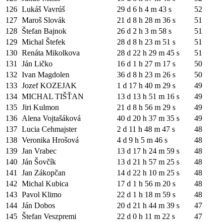
126
Lukáš Vavrúš
29 d 6 h 4 m 43 s
52
127
Maroš Slovák
21 d 8 h 28 m 36 s
51
128
Štefan Bajnok
26 d 2 h 3 m 58 s
51
129
Michal Štefek
28 d 8 h 23 m 51 s
51
130
Renáta Mikolkova
28 d 22 h 29 m 45 s
51
131
Ján Ličko
16 d 1 h 27 m 17 s
50
132
Ivan Magdolen
36 d 8 h 23 m 26 s
50
133
Jozef KOZEJAK
1 d 17 h 40 m 29 s
49
134
MICHAL TIŠŤAN
13 d 13 h 51 m 16 s
49
135
Jiri Kulmon
21 d 8 h 56 m 29 s
49
136
Alena Vojtašáková
40 d 20 h 37 m 35 s
49
137
Lucia Cehmajster
2 d 11 h 48 m 47 s
48
138
Veronika Hrošová
4 d 9 h 5 m 46 s
48
139
Jan Vrabec
13 d 17 h 24 m 59 s
48
140
Ján Šovčík
13 d 21 h 57 m 25 s
48
141
Jan Zákopčan
14 d 22 h 10 m 25 s
48
142
Michal Kubica
17 d 1 h 56 m 20 s
48
143
Pavol Klimo
22 d 1 h 18 m 59 s
48
144
Ján Dobos
20 d 21 h 44 m 39 s
47
145
Štefan Veszpremi
22 d 0 h 11 m 22 s
47