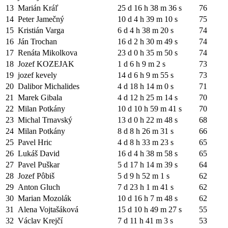
13
Marián Kráľ
25 d 16 h 38 m 36 s
76
14
Peter Jamečný
10 d 4 h 39 m 10 s
75
15
Kristián Varga
6 d 4 h 38 m 20 s
74
16
Ján Trochan
16 d 2 h 30 m 49 s
74
17
Renáta Mikolkova
23 d 0 h 35 m 50 s
74
18
Jozef KOZEJAK
1 d 6 h 9 m 2 s
73
19
jozef kevely
14 d 6 h 9 m 55 s
73
20
Dalibor Michalides
4 d 18 h 14 m 0 s
71
21
Marek Gibala
4 d 12 h 25 m 14 s
70
22
Milan Potkány
10 d 10 h 59 m 41 s
70
23
Michal Trnavský
13 d 0 h 22 m 48 s
68
24
Milan Potkány
8 d 8 h 26 m 31 s
66
25
Pavel Hric
4 d 8 h 33 m 23 s
65
26
Lukáš David
16 d 4 h 38 m 58 s
65
27
Pavel Puškar
5 d 17 h 14 m 39 s
64
28
Jozef Pôbiš
5 d 9 h 52 m 1 s
62
29
Anton Gluch
7 d 23 h 1 m 41 s
62
30
Marian Mozolák
10 d 16 h 7 m 48 s
62
31
Alena Vojtašáková
15 d 10 h 49 m 27 s
55
32
Václav Krejčí
7 d 11 h 41 m 3 s
53