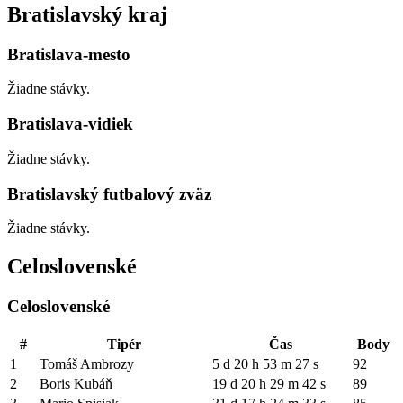
Bratislavský kraj
Bratislava-mesto
Žiadne stávky.
Bratislava-vidiek
Žiadne stávky.
Bratislavský futbalový zväz
Žiadne stávky.
Celoslovenské
Celoslovenské
#
Tipér
Čas
Body
1
Tomáš Ambrozy
5 d 20 h 53 m 27 s
92
2
Boris Kubáň
19 d 20 h 29 m 42 s
89