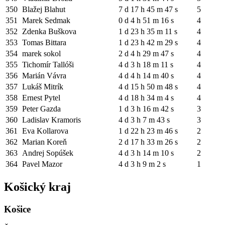
350
Blažej Blahut
7 d 17 h 45 m 47 s
5
351
Marek Sedmak
0 d 4 h 51 m 16 s
4
352
Zdenka Buškova
1 d 23 h 35 m 11 s
4
353
Tomas Bittara
1 d 23 h 42 m 29 s
4
354
marek sokol
2 d 4 h 29 m 47 s
4
355
Tichomír Tallóši
4 d 3 h 18 m 11 s
4
356
Marián Vávra
4 d 4 h 14 m 40 s
4
357
Lukáš Mitrík
4 d 15 h 50 m 48 s
4
358
Ernest Pytel
4 d 18 h 34 m 4 s
4
359
Peter Gazda
1 d 3 h 16 m 42 s
3
360
Ladislav Kramoris
4 d 3 h 7 m 43 s
3
361
Eva Kollarova
1 d 22 h 23 m 46 s
2
362
Marian Koreň
2 d 17 h 33 m 26 s
2
363
Andrej Sopúšek
4 d 3 h 14 m 10 s
2
364
Pavel Mazor
4 d 3 h 9 m 2 s
1
Košický kraj
Košice