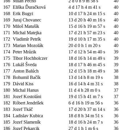
166
Milan Pecho
2 d 0 h 9 m 58 s
40
167
Eliška Ďuračková
4 d 17 h 4 m 41 s
40
168
Erik Bugyi
10 d 17 h 24 m 15 s
40
169
Juraj Chovanec
13 d 20 h 40 m 16 s
40
170
Miloš Matušík
15 d 16 h 19 m 57 s
40
171
Michal Matejka
17 d 21 h 57 m 23 s
40
172
Vladimír Petrík
19 d 10 h 17 m 35 s
40
173
Marian Mozolák
20 d 0 h 1 m 20 s
40
174
Peter Mrázik
17 d 12 h 54 m 40 s
39
175
Tibor Hochholczer
18 d 16 h 14 m 49 s
39
176
Lukáš Šveda
18 d 17 h 46 m 45 s
39
177
Anton Balúch
12 d 15 h 18 m 49 s
38
178
Bohumil Bačík
13 d 14 h 8 m 19 s
38
179
Dávid Kiss
16 d 14 h 4 m 31 s
38
180
Michal Hanus
11 d 4 h 28 m 0 s
37
181
Jozef Kostoláni
19 d 15 h 41 m 7 s
37
182
Róbert Jendrišek
6 d 16 h 19 m 56 s
36
183
Jozef Tkáč
17 d 20 h 37 m 14 s
36
184
Ladislav Kubica
18 d 8 h 34 m 51 s
36
185
Jozef Slameník
18 d 16 h 24 m 7 s
36
186
Jozef Pekarcik
27 d 1 h 1 m 6 s
36