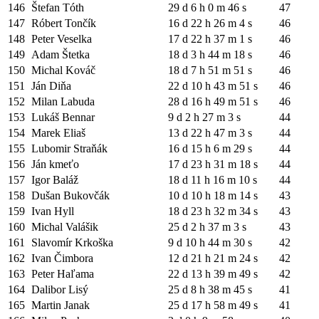
146
Štefan Tóth
29 d 6 h 0 m 46 s
47
147
Róbert Tončík
16 d 22 h 26 m 4 s
46
148
Peter Veselka
17 d 22 h 37 m 1 s
46
149
Adam Štetka
18 d 3 h 44 m 18 s
46
150
Michal Kováč
18 d 7 h 51 m 51 s
46
151
Ján Diňa
22 d 10 h 43 m 51 s
46
152
Milan Labuda
28 d 16 h 49 m 51 s
46
153
Lukáš Bennar
9 d 2 h 27 m 3 s
44
154
Marek Eliaš
13 d 22 h 47 m 3 s
44
155
Lubomir Straňák
16 d 15 h 6 m 29 s
44
156
Ján kmeťo
17 d 23 h 31 m 18 s
44
157
Igor Baláž
18 d 11 h 16 m 10 s
44
158
Dušan Bukovčák
10 d 10 h 18 m 14 s
43
159
Ivan Hyll
18 d 23 h 32 m 34 s
43
160
Michal Valášik
25 d 2 h 37 m 3 s
43
161
Slavomír Krkoška
9 d 10 h 44 m 30 s
42
162
Ivan Čimbora
12 d 21 h 21 m 24 s
42
163
Peter Haľama
22 d 13 h 39 m 49 s
42
164
Dalibor Lisý
25 d 8 h 38 m 45 s
41
165
Martin Janak
25 d 17 h 58 m 49 s
41