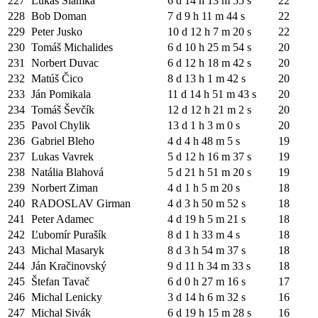
227
Lukáš Slamka
6 d 14 h 13 m 55 s
22
228
Bob Doman
7 d 9 h 11 m 44 s
22
229
Peter Jusko
10 d 12 h 7 m 20 s
22
230
Tomáš Michalides
6 d 10 h 25 m 54 s
20
231
Norbert Duvac
6 d 12 h 18 m 42 s
20
232
Matúš Čico
8 d 13 h 1 m 42 s
20
233
Ján Pomikala
11 d 14 h 51 m 43 s
20
234
Tomáš Ševčík
12 d 12 h 21 m 2 s
20
235
Pavol Chylik
13 d 1 h 3 m 0 s
20
236
Gabriel Bleho
4 d 4 h 48 m 5 s
19
237
Lukas Vavrek
5 d 12 h 16 m 37 s
19
238
Natália Blahová
5 d 21 h 51 m 20 s
19
239
Norbert Ziman
4 d 1 h 5 m 20 s
18
240
RADOSLAV Girman
4 d 3 h 50 m 52 s
18
241
Peter Adamec
4 d 19 h 5 m 21 s
18
242
Ľubomír Purašík
8 d 1 h 33 m 4 s
18
243
Michal Masaryk
8 d 3 h 54 m 37 s
18
244
Ján Kračinovský
9 d 11 h 34 m 33 s
18
245
Štefan Tavač
6 d 0 h 27 m 16 s
17
246
Michal Lenicky
3 d 14 h 6 m 32 s
16
247
Michal Sivák
6 d 19 h 15 m 28 s
16