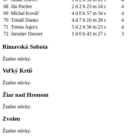
68
Ján Pacher
2 d 2 h 23 m 24 s
4
69
Michal Kováč
4 d 0 h 57 m 34 s
4
70
Tomáš Danko
4 d 7 h 10 m 28 s
4
71
Tomas Agocs
5 d 2 h 56 m 23 s
4
72
Jaroslav Daxner
1 d 0 h 42 m 27 s
3
Rimavská Sobota
Žiadne stávky.
Veľký Krtíš
Žiadne stávky.
Žiar nad Hronom
Žiadne stávky.
Zvolen
Žiadne stávky.