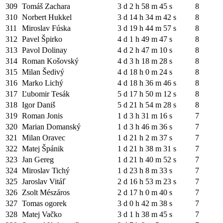
309
Tomáš Zachara
3 d 2 h 58 m 45 s
8
310
Norbert Hukkel
3 d 14 h 34 m 42 s
8
311
Miroslav Fúska
3 d 19 h 44 m 57 s
8
312
Pavel Špirko
4 d 1 h 49 m 47 s
8
313
Pavol Dolinay
4 d 2 h 47 m 10 s
8
314
Roman Košovský
4 d 3 h 18 m 28 s
8
315
Milan Šedivý
4 d 18 h 0 m 24 s
8
316
Marko Lichý
4 d 18 h 36 m 46 s
8
317
Ľubomir Tesák
5 d 17 h 50 m 12 s
8
318
Igor Daniš
5 d 21 h 54 m 28 s
8
319
Roman Jonis
1 d 3 h 31 m 16 s
7
320
Marian Domanský
1 d 3 h 46 m 36 s
7
321
Milan Oravec
1 d 21 h 2 m 37 s
7
322
Matej Špánik
1 d 21 h 38 m 31 s
7
323
Jan Gereg
1 d 21 h 40 m 52 s
7
324
Miroslav Tichý
1 d 23 h 8 m 33 s
7
325
Jaroslav Vitáľ
2 d 16 h 53 m 23 s
7
326
Zsolt Mészáros
2 d 17 h 0 m 40 s
7
327
Tomas ogorek
3 d 0 h 42 m 38 s
7
328
Matej Vačko
3 d 1 h 38 m 45 s
7