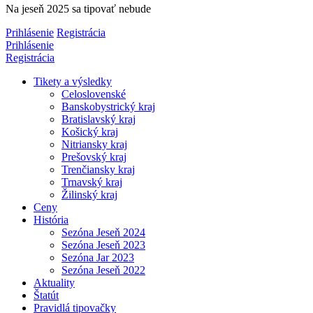
Na jeseň 2025 sa tipovať nebude
Prihlásenie
Registrácia
Prihlásenie
Registrácia
Tikety a výsledky
Celoslovenské
Banskobystrický kraj
Bratislavský kraj
Košický kraj
Nitriansky kraj
Prešovský kraj
Trenčiansky kraj
Trnavský kraj
Žilinský kraj
Ceny
História
Sezóna Jeseň 2024
Sezóna Jeseň 2023
Sezóna Jar 2023
Sezóna Jeseň 2022
Aktuality
Štatút
Pravidlá tipovačky