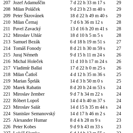
207
Jozef Adamuščin
7 d 22 h 33 m 17 s
29
208
Milan Poláček
9 d 23 h 23 m 40 s
29
209
Peter Škrovánek
18 d 22 h 49 m 40 s
29
210
Milan Černaj
7 d 6 h 36 m 12 s
28
211
Pavel Zavacký
13 d 16 h 20 m 41 s
28
212
Miroslav Uhlár
18 d 10 h 5 m 5 s
28
213
Samuel Bezák
6 d 18 h 19 m 51 s
27
214
Tomáš Fonody
8 d 21 h 30 m 59 s
27
215
Juraj Németh
9 d 15 h 11 m 24 s
26
216
Michal Holeček
11 d 10 h 17 m 24 s
26
217
Vladimír Ballai
17 d 22 h 0 m 25 s
26
218
Milan Čatloš
4 d 12 h 35 m 36 s
25
219
Marian Šprlák
14 d 3 h 50 m 0 s
25
220
Marek Rabatin
8 d 20 h 24 m 53 s
24
221
Miroslav žember
9 d 7 h 34 m 22 s
24
222
Róbert Lopoš
14 d 4 h 40 m 37 s
24
223
Miroslav Salát
14 d 15 h 35 m 44 s
24
224
Stanislav Semanovský
14 d 17 h 46 m 2 s
24
225
Alexander Humar
8 d 4 h 28 m 9 s
23
226
Peter Kobes
9 d 9 h 43 m 33 s
23