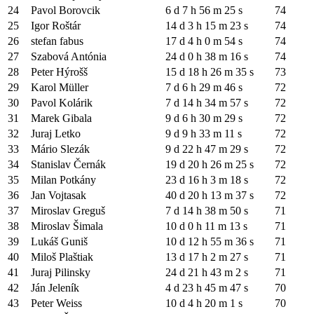
24
Pavol Borovcik
6 d 7 h 56 m 25 s
74
25
Igor Roštár
14 d 3 h 15 m 23 s
74
26
stefan fabus
17 d 4 h 0 m 54 s
74
27
Szabová Antónia
24 d 0 h 38 m 16 s
74
28
Peter Hýrošš
15 d 18 h 26 m 35 s
73
29
Karol Müller
7 d 6 h 29 m 46 s
72
30
Pavol Kolárik
7 d 14 h 34 m 57 s
72
31
Marek Gibala
9 d 6 h 30 m 29 s
72
32
Juraj Letko
9 d 9 h 33 m 11 s
72
33
Mário Slezák
9 d 22 h 47 m 29 s
72
34
Stanislav Černák
19 d 20 h 26 m 25 s
72
35
Milan Potkány
23 d 16 h 3 m 18 s
72
36
Jan Vojtasak
40 d 20 h 13 m 37 s
72
37
Miroslav Greguš
7 d 14 h 38 m 50 s
71
38
Miroslav Šimala
10 d 0 h 11 m 13 s
71
39
Lukáš Guniš
10 d 12 h 55 m 36 s
71
40
Miloš Plaštiak
13 d 17 h 2 m 27 s
71
41
Juraj Pilinsky
24 d 21 h 43 m 2 s
71
42
Ján Jeleník
4 d 23 h 45 m 47 s
70
43
Peter Weiss
10 d 4 h 20 m 1 s
70