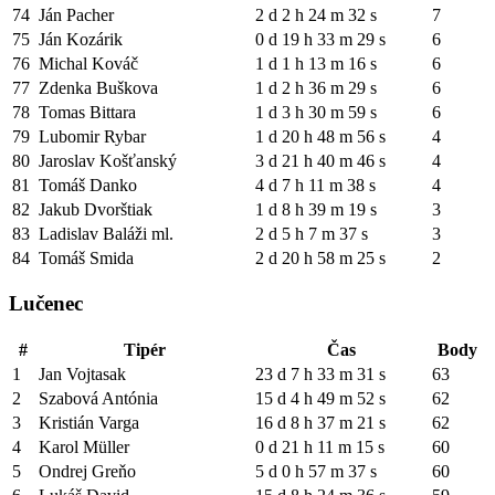
74
Ján Pacher
2 d 2 h 24 m 32 s
7
75
Ján Kozárik
0 d 19 h 33 m 29 s
6
76
Michal Kováč
1 d 1 h 13 m 16 s
6
77
Zdenka Buškova
1 d 2 h 36 m 29 s
6
78
Tomas Bittara
1 d 3 h 30 m 59 s
6
79
Lubomir Rybar
1 d 20 h 48 m 56 s
4
80
Jaroslav Košťanský
3 d 21 h 40 m 46 s
4
81
Tomáš Danko
4 d 7 h 11 m 38 s
4
82
Jakub Dvorštiak
1 d 8 h 39 m 19 s
3
83
Ladislav Baláži ml.
2 d 5 h 7 m 37 s
3
84
Tomáš Smida
2 d 20 h 58 m 25 s
2
Lučenec
#
Tipér
Čas
Body
1
Jan Vojtasak
23 d 7 h 33 m 31 s
63
2
Szabová Antónia
15 d 4 h 49 m 52 s
62
3
Kristián Varga
16 d 8 h 37 m 21 s
62
4
Karol Müller
0 d 21 h 11 m 15 s
60
5
Ondrej Greňo
5 d 0 h 57 m 37 s
60