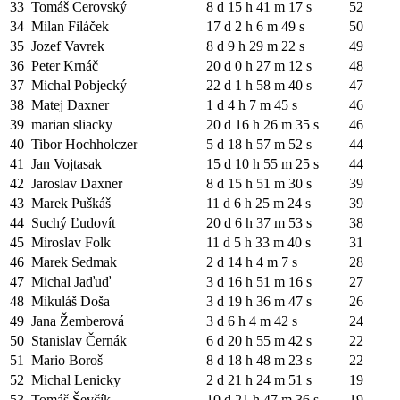
33
Tomáš Cerovský
8 d 15 h 41 m 17 s
52
34
Milan Filáček
17 d 2 h 6 m 49 s
50
35
Jozef Vavrek
8 d 9 h 29 m 22 s
49
36
Peter Krnáč
20 d 0 h 27 m 12 s
48
37
Michal Pobjecký
22 d 1 h 58 m 40 s
47
38
Matej Daxner
1 d 4 h 7 m 45 s
46
39
marian sliacky
20 d 16 h 26 m 35 s
46
40
Tibor Hochholczer
5 d 18 h 57 m 52 s
44
41
Jan Vojtasak
15 d 10 h 55 m 25 s
44
42
Jaroslav Daxner
8 d 15 h 51 m 30 s
39
43
Marek Puškáš
11 d 6 h 25 m 24 s
39
44
Suchý Ľudovít
20 d 6 h 37 m 53 s
38
45
Miroslav Folk
11 d 5 h 33 m 40 s
31
46
Marek Sedmak
2 d 14 h 4 m 7 s
28
47
Michal Jaďuď
3 d 16 h 51 m 16 s
27
48
Mikuláš Doša
3 d 19 h 36 m 47 s
26
49
Jana Žemberová
3 d 6 h 4 m 42 s
24
50
Stanislav Černák
6 d 20 h 55 m 42 s
22
51
Mario Boroš
8 d 18 h 48 m 23 s
22
52
Michal Lenicky
2 d 21 h 24 m 51 s
19
53
Tomáš Ševčík
10 d 21 h 47 m 36 s
19