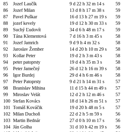
85
Jozef Laučík
9 d 22 h 32 m 14 s
59
86
Jozef Milan
13 d 8 h 17 m 38 s
59
87
Pavel Puškar
16 d 13 h 27 m 19 s
59
88
jozef kevely
19 d 12 h 30 m 33 s
59
89
Suchý Ľudovít
34 d 6 h 48 m 17 s
59
90
Tána Klementová
7 d 16 h 3 m 45 s
58
91
Jozef Jamrich
9 d 9 h 4 m 32 s
58
92
Jaroslav Žember
14 d 20 h 10 m 29 s
58
93
Kollar Peter
19 d 2 h 3 m 43 s
58
94
peter patoprsty
19 d 4 h 35 m 3 s
58
95
Peter Jamečný
26 d 12 h 16 m 39 s
58
96
Igor Burdej
29 d 4 h 6 m 46 s
58
97
Peter Patoprsty
9 d 21 h 14 m 31 s
57
98
Branislav Mihina
11 d 15 h 44 m 49 s
57
99
Miroslav Velát
12 d 2 h 12 m 46 s
57
100
Stefan Kovács
18 d 14 h 26 m 51 s
57
101
Tomáš Kováčik
19 d 20 h 48 m 5 s
57
102
Milan Duchoň
22 d 2 h 5 m 59 s
56
103
Martin Bednár
27 d 0 h 10 m 17 s
56
104
Ján Golha
31 d 10 h 42 m 19 s
56