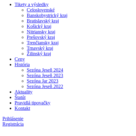
Tikety a výsledky
Celoslovenské
Banskobystrický kraj
Bratislavský kraj
Košický kraj
Nitriansky kraj
Prešovský kraj
Trenčiansky kraj
Trnavský kraj
Žilinský kraj
Ceny
História
Sezóna Jeseň 2024
Sezóna Jeseň 2023
Sezóna Jar 2023
Sezóna Jeseň 2022
Aktuality
Štatút
Pravidlá tipovačky
Kontakt
Prihlásenie
Registrácia