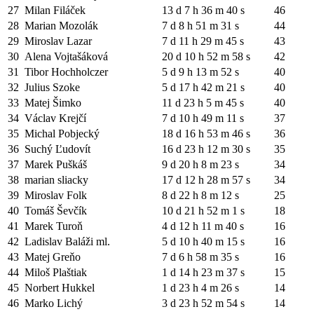
27
Milan Filáček
13 d 7 h 36 m 40 s
46
28
Marian Mozolák
7 d 8 h 51 m 31 s
44
29
Miroslav Lazar
7 d 11 h 29 m 45 s
43
30
Alena Vojtašáková
20 d 10 h 52 m 58 s
42
31
Tibor Hochholczer
5 d 9 h 13 m 52 s
40
32
Julius Szoke
5 d 17 h 42 m 21 s
40
33
Matej Šimko
11 d 23 h 5 m 45 s
40
34
Václav Krejčí
7 d 10 h 49 m 11 s
37
35
Michal Pobjecký
18 d 16 h 53 m 46 s
36
36
Suchý Ľudovít
16 d 23 h 12 m 30 s
35
37
Marek Puškáš
9 d 20 h 8 m 23 s
34
38
marian sliacky
17 d 12 h 28 m 57 s
34
39
Miroslav Folk
8 d 22 h 8 m 12 s
25
40
Tomáš Ševčík
10 d 21 h 52 m 1 s
18
41
Marek Turoň
4 d 12 h 11 m 40 s
16
42
Ladislav Baláži ml.
5 d 10 h 40 m 15 s
16
43
Matej Greňo
7 d 6 h 58 m 35 s
16
44
Miloš Plaštiak
1 d 14 h 23 m 37 s
15
45
Norbert Hukkel
1 d 23 h 4 m 26 s
14
46
Marko Lichý
3 d 23 h 52 m 54 s
14