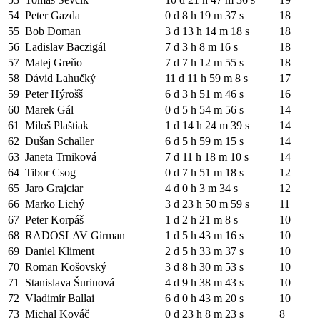
54
Peter Gazda
0 d 8 h 19 m 37 s
18
55
Bob Doman
3 d 13 h 14 m 18 s
18
56
Ladislav Baczigál
7 d 3 h 8 m 16 s
18
57
Matej Greňo
7 d 7 h 12 m 55 s
18
58
Dávid Lahučký
11 d 11 h 59 m 8 s
17
59
Peter Hýrošš
6 d 3 h 51 m 46 s
16
60
Marek Gál
0 d 5 h 54 m 56 s
14
61
Miloš Plaštiak
1 d 14 h 24 m 39 s
14
62
Dušan Schaller
6 d 5 h 59 m 15 s
14
63
Janeta Trniková
7 d 11 h 18 m 10 s
14
64
Tibor Csog
0 d 7 h 51 m 18 s
12
65
Jaro Grajciar
4 d 0 h 3 m 34 s
12
66
Marko Lichý
3 d 23 h 50 m 59 s
11
67
Peter Korpáš
1 d 2 h 21 m 8 s
10
68
RADOSLAV Girman
1 d 5 h 43 m 16 s
10
69
Daniel Kliment
2 d 5 h 33 m 37 s
10
70
Roman Košovský
3 d 8 h 30 m 53 s
10
71
Stanislava Šurinová
4 d 9 h 38 m 43 s
10
72
Vladimír Ballai
6 d 0 h 43 m 20 s
10
73
Michal Kováč
0 d 23 h 8 m 23 s
8