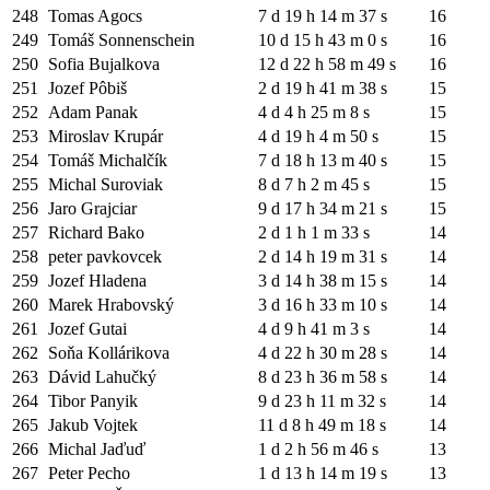
248
Tomas Agocs
7 d 19 h 14 m 37 s
16
249
Tomáš Sonnenschein
10 d 15 h 43 m 0 s
16
250
Sofia Bujalkova
12 d 22 h 58 m 49 s
16
251
Jozef Pôbiš
2 d 19 h 41 m 38 s
15
252
Adam Panak
4 d 4 h 25 m 8 s
15
253
Miroslav Krupár
4 d 19 h 4 m 50 s
15
254
Tomáš Michalčík
7 d 18 h 13 m 40 s
15
255
Michal Suroviak
8 d 7 h 2 m 45 s
15
256
Jaro Grajciar
9 d 17 h 34 m 21 s
15
257
Richard Bako
2 d 1 h 1 m 33 s
14
258
peter pavkovcek
2 d 14 h 19 m 31 s
14
259
Jozef Hladena
3 d 14 h 38 m 15 s
14
260
Marek Hrabovský
3 d 16 h 33 m 10 s
14
261
Jozef Gutai
4 d 9 h 41 m 3 s
14
262
Soňa Kollárikova
4 d 22 h 30 m 28 s
14
263
Dávid Lahučký
8 d 23 h 36 m 58 s
14
264
Tibor Panyik
9 d 23 h 11 m 32 s
14
265
Jakub Vojtek
11 d 8 h 49 m 18 s
14
266
Michal Jaďuď
1 d 2 h 56 m 46 s
13
267
Peter Pecho
1 d 13 h 14 m 19 s
13