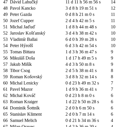
47
Dávid Lahučký
11 d 11 h 56 m 56 s
14
48
Pavol Kancko
3 d 8 h 19 m 51 s
12
49
Peter Gazda
0 d 8 h 21 m 0 s
11
50
Jozef Cupper
2 d 4 h 42 m 5 s
11
51
Michal Jaďuď
1 d 8 h 44 m 48 s
10
52
Jaroslav Košťanský
3 d 4 h 38 m 42 s
10
53
Vladimír Ballai
6 d 0 h 39 m 28 s
10
54
Peter Hýrošš
6 d 3 h 42 m 54 s
10
55
Tomas Bittara
1 d 3 h 36 m 47 s
9
56
Mikuláš Doša
1 d 17 h 49 m 5 s
9
57
Jakub Mišík
4 d 3 h 50 m 8 s
9
58
Tibor Csog
2 d 5 h 38 m 41 s
8
59
Roman Košovský
3 d 8 h 32 m 14 s
8
60
Michal Lenicky
0 d 23 h 49 m 32 s
7
61
Pavel Mazor
1 d 9 h 36 m 41 s
7
62
Michal Kováč
0 d 23 h 8 m 0 s
6
63
Roman Kraiger
1 d 22 h 50 m 28 s
6
64
Dominik Šottník
2 d 0 h 6 m 50 s
6
65
Stanislav Kliment
2 d 0 h 7 m 14 s
6
66
Samuel Melich
0 d 21 h 34 m 36 s
4
67
Milan Oravec
1 d 2 h 36 m 20 s
4