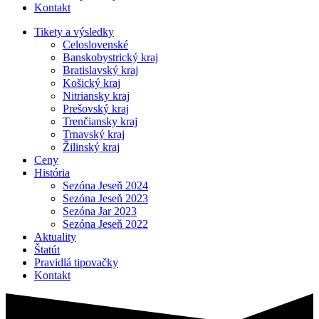
Kontakt
Tikety a výsledky
Celoslovenské
Banskobystrický kraj
Bratislavský kraj
Košický kraj
Nitriansky kraj
Prešovský kraj
Trenčiansky kraj
Trnavský kraj
Žilinský kraj
Ceny
História
Sezóna Jeseň 2024
Sezóna Jeseň 2023
Sezóna Jar 2023
Sezóna Jeseň 2022
Aktuality
Štatút
Pravidlá tipovačky
Kontakt