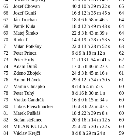
65
Jozef Chovan
40 d 10 h 39 m 22 s
65
66
Jozef Guniš
16 d 12 h 35 m 45 s
64
67
Ján Trochan
18 d 6 h 58 m 46 s
64
68
Patrik Kula
18 d 12 h 49 m 48 s
64
69
Matej Šimko
22 d 3 h 43 m 39 s
64
70
Rado T
14 d 19 h 28 m 53 s
63
71
Milan Potkány
22 d 13 h 28 m 52 s
63
72
Peter Princz
6 d 9 h 18 m 12 s
62
73
Peter Hrdý
11 d 13 h 54 m 41 s
62
74
Adam Ďuriš
17 d 5 h 46 m 27 s
62
75
Zdeno Zbojek
24 d 3 h 45 m 16 s
61
76
Anton Hlávek
29 d 12 h 34 m 30 s
61
77
Martin Chnapko
8 d 4 h 4 m 55 s
60
78
Peter Tuhý
8 d 16 h 30 m 1 s
60
79
Vratko Candrák
16 d 0 h 15 m 34 s
60
80
Lubos Fleischhacker
16 d 3 h 23 m 47 s
60
81
Marek Puškáš
18 d 22 h 39 m 8 s
60
82
Stefan stefanec
20 d 16 h 14 m 12 s
60
83
MILAN KULLA
25 d 20 h 30 m 22 s
60
84
Václav Krejčí
8 d 8 h 29 m 24 s
59