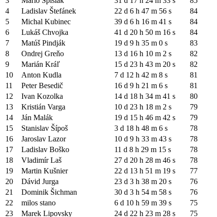
3
Mario Spisiak
31 d 17 h 24 m 33 s
85
4
Ladislav Štefánek
22 d 6 h 47 m 56 s
84
5
Michal Kubinec
39 d 6 h 16 m 41 s
84
6
Lukáš Chvojka
41 d 20 h 50 m 16 s
84
7
Matúš Pindják
19 d 9 h 35 m 0 s
83
8
Ondrej Greňo
13 d 16 h 10 m 2 s
82
9
Marián Kráľ
15 d 23 h 43 m 20 s
82
10
Anton Kudla
7 d 12 h 42 m 8 s
81
11
Peter Besedič
16 d 9 h 21 m 6 s
81
12
Ivan Kozolka
14 d 18 h 34 m 41 s
80
13
Kristián Varga
10 d 23 h 18 m 2 s
79
14
Ján Malák
19 d 15 h 46 m 42 s
79
15
Stanislav Šípoš
3 d 18 h 48 m 6 s
78
16
Jaroslav Lazor
10 d 9 h 33 m 43 s
78
17
Ladislav Boško
11 d 8 h 29 m 15 s
78
18
Vladimír Laš
27 d 20 h 28 m 46 s
78
19
Martin Kušnier
22 d 13 h 51 m 19 s
77
20
Dávid Jurga
23 d 3 h 38 m 20 s
76
21
Dominik Šichman
30 d 3 h 54 m 58 s
76
22
milos stano
6 d 10 h 59 m 39 s
75
23
Marek Lipovsky
24 d 22 h 23 m 28 s
75