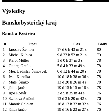
Výsledky
Banskobystrický kraj
Banská Bystrica
#
Tipér
Čas
Body
1
Jaroslav Žember
17 d 6 h 43 m 21 s
80
2
Michal Kubica
9 d 23 h 52 m 21 s
79
3
Karol Müller
1 d 0 h 37 m 3 s
78
4
Ondrej Greňo
5 d 4 h 33 m 49 s
78
5
Mgr. Ladislav Šimovček
6 d 12 h 44 m 20 s
78
6
Ivan Kozolka
10 d 18 h 38 m 36 s
78
7
Matej Šimko
13 d 20 h 26 m 4 s
78
8
július jančo
19 d 15 h 15 m 18 s
78
9
Igor Roštár
3 d 5 h 35 m 44 s
76
10
Szabová Antónia
13 d 3 h 20 m 42 s
76
11
Manuk Galoian
16 d 13 h 32 m 32 s
76
12
július jančo
19 d 16 h 23 m 27 s
76