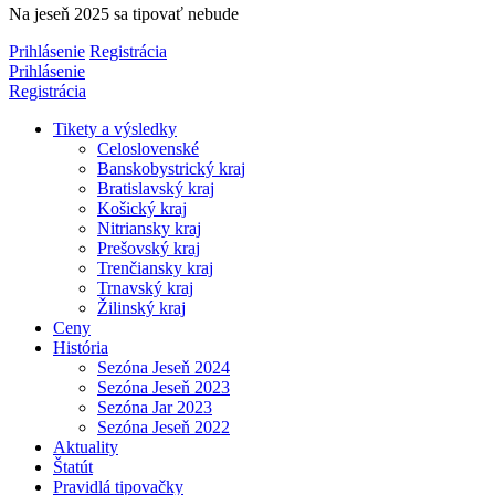
Na jeseň 2025 sa tipovať nebude
Prihlásenie
Registrácia
Prihlásenie
Registrácia
Tikety a výsledky
Celoslovenské
Banskobystrický kraj
Bratislavský kraj
Košický kraj
Nitriansky kraj
Prešovský kraj
Trenčiansky kraj
Trnavský kraj
Žilinský kraj
Ceny
História
Sezóna Jeseň 2024
Sezóna Jeseň 2023
Sezóna Jar 2023
Sezóna Jeseň 2022
Aktuality
Štatút
Pravidlá tipovačky