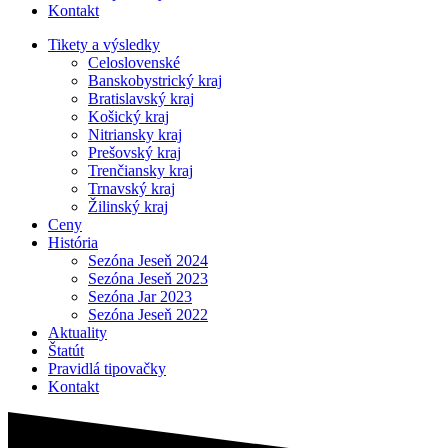
Kontakt
Tikety a výsledky
Celoslovenské
Banskobystrický kraj
Bratislavský kraj
Košický kraj
Nitriansky kraj
Prešovský kraj
Trenčiansky kraj
Trnavský kraj
Žilinský kraj
Ceny
História
Sezóna Jeseň 2024
Sezóna Jeseň 2023
Sezóna Jar 2023
Sezóna Jeseň 2022
Aktuality
Štatút
Pravidlá tipovačky
Kontakt