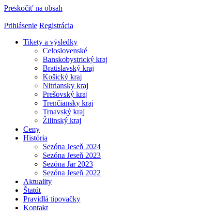
Preskočiť na obsah
Prihlásenie
Registrácia
Tikety a výsledky
Celoslovenské
Banskobystrický kraj
Bratislavský kraj
Košický kraj
Nitriansky kraj
Prešovský kraj
Trenčiansky kraj
Trnavský kraj
Žilinský kraj
Ceny
História
Sezóna Jeseň 2024
Sezóna Jeseň 2023
Sezóna Jar 2023
Sezóna Jeseň 2022
Aktuality
Štatút
Pravidlá tipovačky
Kontakt