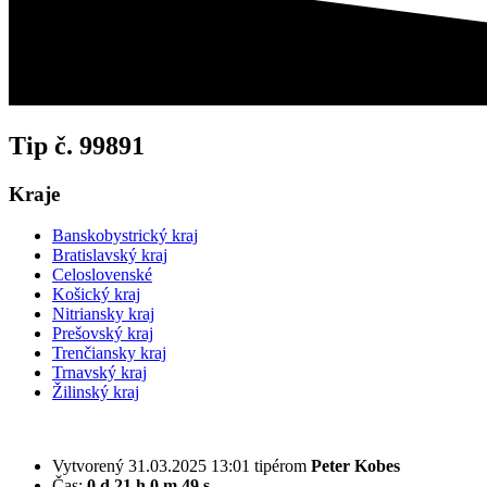
Tip č. 99891
Kraje
Banskobystrický kraj
Bratislavský kraj
Celoslovenské
Košický kraj
Nitriansky kraj
Prešovský kraj
Trenčiansky kraj
Trnavský kraj
Žilinský kraj
Vytvorený 31.03.2025 13:01 tipérom
Peter Kobes
Čas:
0 d 21 h 0 m 49 s