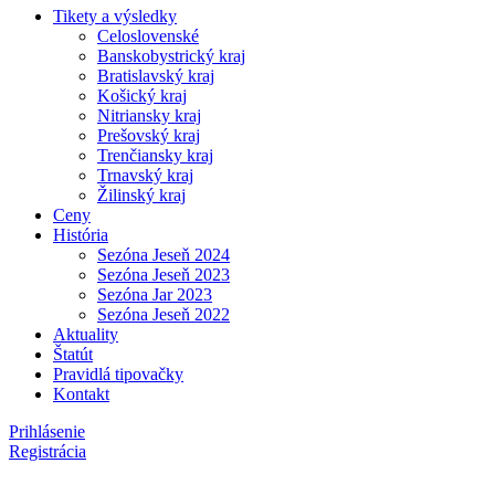
Tikety a výsledky
Celoslovenské
Banskobystrický kraj
Bratislavský kraj
Košický kraj
Nitriansky kraj
Prešovský kraj
Trenčiansky kraj
Trnavský kraj
Žilinský kraj
Ceny
História
Sezóna Jeseň 2024
Sezóna Jeseň 2023
Sezóna Jar 2023
Sezóna Jeseň 2022
Aktuality
Štatút
Pravidlá tipovačky
Kontakt
Prihlásenie
Registrácia