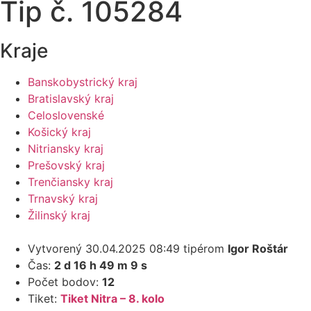
Tip č. 105284
Kraje
Banskobystrický kraj
Bratislavský kraj
Celoslovenské
Košický kraj
Nitriansky kraj
Prešovský kraj
Trenčiansky kraj
Trnavský kraj
Žilinský kraj
Vytvorený 30.04.2025 08:49 tipérom
Igor Roštár
Čas:
2 d 16 h 49 m 9 s
Počet bodov:
12
Tiket:
Tiket Nitra – 8. kolo