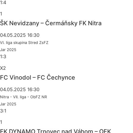
1:4
1
ŠK Nevidzany – Čermáňsky FK Nitra
04.05.2025 16:30
VI. liga skupina Stred ZsFZ
Jar 2025
1:3
X2
FC Vinodol – FC Čechynce
04.05.2025 16:30
Nitra - VII. liga - ObFZ NR
Jar 2025
3:1
1
FK DYNAMO Trnovec nad Váhom – OFK