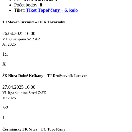
Počet bodov:
8
Tiket:
Tiket Topoľčany – 6. kolo
TJ Slovan Brvnište – OFK Tovarníky
26.04.2025 16:00
V. liga skupina SZ ZsFZ
Jar 2025
1:1
X
ŠK Nitra-Dolné Krškany – TJ Družstevník Jacovce
27.04.2025 16:00
VI. liga skupina Stred ZsFZ
Jar 2025
5:2
1
Čermáňsky FK Nitra – FC Topoľčany