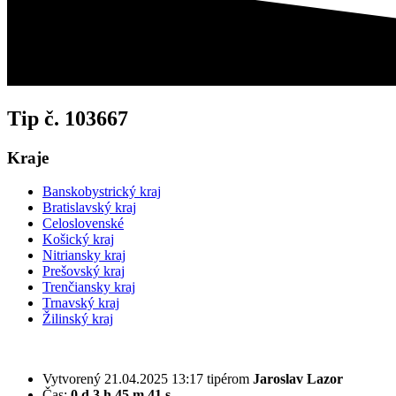
Tip č. 103667
Kraje
Banskobystrický kraj
Bratislavský kraj
Celoslovenské
Košický kraj
Nitriansky kraj
Prešovský kraj
Trenčiansky kraj
Trnavský kraj
Žilinský kraj
Vytvorený 21.04.2025 13:17 tipérom
Jaroslav Lazor
Čas:
0 d 3 h 45 m 41 s