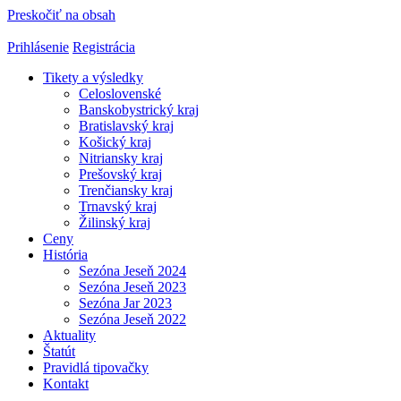
Preskočiť na obsah
Prihlásenie
Registrácia
Tikety a výsledky
Celoslovenské
Banskobystrický kraj
Bratislavský kraj
Košický kraj
Nitriansky kraj
Prešovský kraj
Trenčiansky kraj
Trnavský kraj
Žilinský kraj
Ceny
História
Sezóna Jeseň 2024
Sezóna Jeseň 2023
Sezóna Jar 2023
Sezóna Jeseň 2022
Aktuality
Štatút
Pravidlá tipovačky
Kontakt