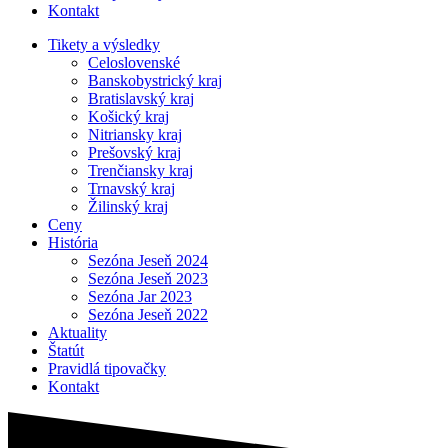
Kontakt
Tikety a výsledky
Celoslovenské
Banskobystrický kraj
Bratislavský kraj
Košický kraj
Nitriansky kraj
Prešovský kraj
Trenčiansky kraj
Trnavský kraj
Žilinský kraj
Ceny
História
Sezóna Jeseň 2024
Sezóna Jeseň 2023
Sezóna Jar 2023
Sezóna Jeseň 2022
Aktuality
Štatút
Pravidlá tipovačky
Kontakt