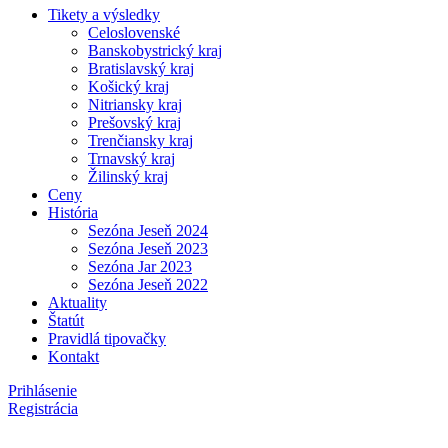
Tikety a výsledky
Celoslovenské
Banskobystrický kraj
Bratislavský kraj
Košický kraj
Nitriansky kraj
Prešovský kraj
Trenčiansky kraj
Trnavský kraj
Žilinský kraj
Ceny
História
Sezóna Jeseň 2024
Sezóna Jeseň 2023
Sezóna Jar 2023
Sezóna Jeseň 2022
Aktuality
Štatút
Pravidlá tipovačky
Kontakt
Prihlásenie
Registrácia