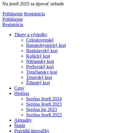
Na jeseň 2025 sa tipovať nebude
Prihlásenie
Registrácia
Prihlásenie
Registrácia
Tikety a výsledky
Celoslovenské
Banskobystrický kraj
Bratislavský kraj
Košický kraj
Nitriansky kraj
Prešovský kraj
Trenčiansky kraj
Trnavský kraj
Žilinský kraj
Ceny
História
Sezóna Jeseň 2024
Sezóna Jeseň 2023
Sezóna Jar 2023
Sezóna Jeseň 2022
Aktuality
Štatút
Pravidlá tipovačky