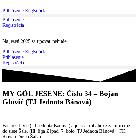
Preskočiť
na
Prihlásenie
Registrácia
obsah
Prihlásenie
Registrácia
Na jeseň 2025 sa tipovať nebude
Prihlásenie
Registrácia
Prihlásenie
Registrácia
MY GÓL JESENE: Číslo 34 – Bojan
Gluvić (TJ Jednota Bánová)
Bojan Gluvić (TJ Jednota Bánová) a jeho akrobatické zakončenie
do siete Šale. (III. liga Západ, 7. kolo, TJ Jednota Bánová – FK
Slovan Duslo Šaľa)